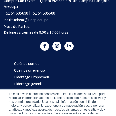
Campus San Lázaro – Quinta Vivanco s/n Urb. Campiña Paisajista,
Arequipa
+51 54 605630 | +51 54 605600
institucional@ucsp.edu.pe
Mesa de Partes:
De lunes a viernes de 9:00 a 17:00 horas
Quiénes somos
Qué nos diferencia
Liderazgo Empresarial
Liderazgo Juvenil
Nuestros colaboradores
Este sitio web almacena cookies en tu PC, las cuales se utilizan para
Artículos
recopilar información acerca de tu interacción con nuestro sitio web y
nos permite recordarte. Usamos esta información con el fin de
Contáctanos
mejorar y personalizar tu experiencia de navegación y para generar
analíticas y métricas acerca de nuestros visitantes en este sitio web y
Política de privacidad
otros medios de comunicación. Para conocer más acerca de las