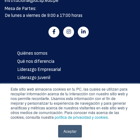
institucional@ucsp.edu.pe
Mesa de Partes:
De lunes a viernes de 9:00 a 17:00 horas
Quiénes somos
Qué nos diferencia
Liderazgo Empresarial
Liderazgo Juvenil
Nuestros colaboradores
Este sitio web almacena cookies en tu PC, las cuales se utilizan para
Artículos
recopilar información acerca de tu interacción con nuestro sitio web y
nos permite recordarte. Usamos esta información con el fin de
Contáctanos
mejorar y personalizar tu experiencia de navegación y para generar
analíticas y métricas acerca de nuestros visitantes en este sitio web y
Política de privacidad
otros medios de comunicación. Para conocer más acerca de las
cookies, consulta nuestra
política de privacidad y cookies
.
Libro de reclamaciones
Aceptar
COPYRIGHT © 2024 Universidad Católica San Pablo – RUC: 20327998413