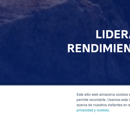
LIDER
RENDIMIEN
Este sitio web almacena cookies en
permite recordarte. Usamos esta i
acerca de nuestros visitantes en 
LA PRODUCCIÓ
privacidad y cookies
.
TRANSFORMAR 