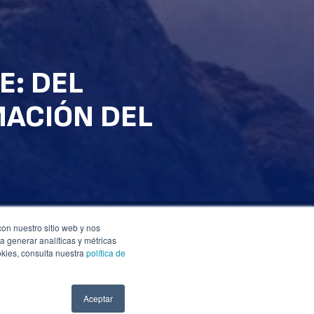
E: DEL
MACIÓN DEL
con nuestro sitio web y nos
a generar analíticas y métricas
okies, consulta nuestra
política de
RODUCTIVA: AL
 TAMBIÉN A SÍ
Aceptar