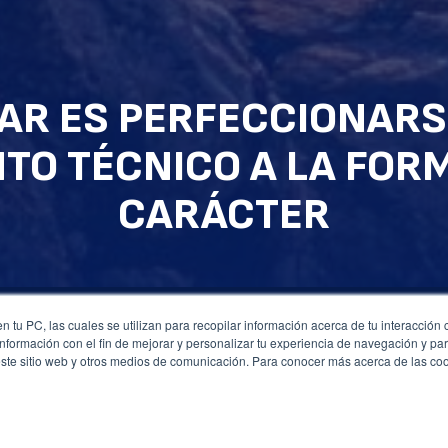
AR ES PERFECCIONARS
TO TÉCNICO A LA FOR
CARÁCTER
 tu PC, las cuales se utilizan para recopilar información acerca de tu interacción 
nformación con el fin de mejorar y personalizar tu experiencia de navegación y par
este sitio web y otros medios de comunicación. Para conocer más acerca de las co
N DE OBJETOS NUNCA ES MERAMENTE P
EL MUNDO, EL HOMBRE SE TRANSFORMA